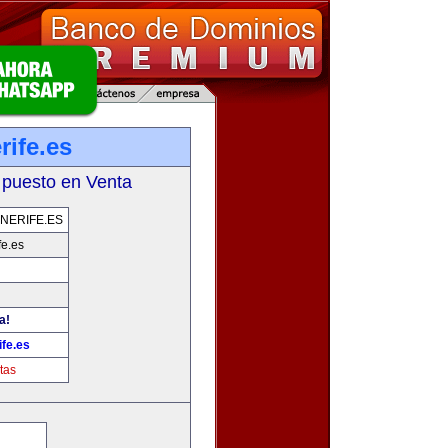
rife.es
 puesto en Venta
NERIFE.ES
fe.es
a!
fe.es
tas