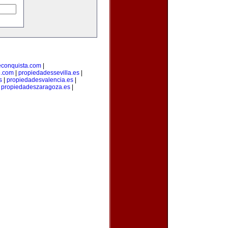
econquista.com
|
o.com
|
propiedadessevilla.es
|
s
|
propiedadesvalencia.es
|
|
propiedadeszaragoza.es
|