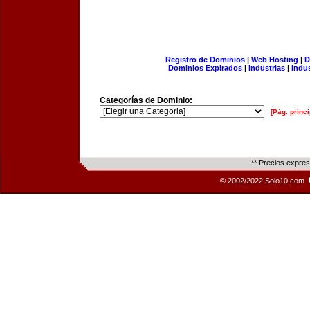
Registro de Dominios
|
Web Hosting
|
D
Dominios Expirados
|
Industrias
|
Indu
Categorías de Dominio:
[Pág. princi
** Precios expre
© 2002/2022 Solo10.com