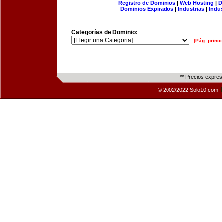
Registro de Dominios
|
Web Hosting
|
D
Dominios Expirados
|
Industrias
|
Indu
Categorías de Dominio:
[Pág. princi
** Precios expre
© 2002/2022 Solo10.com