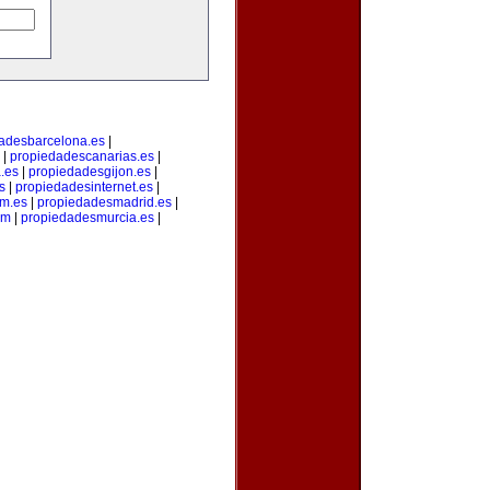
adesbarcelona.es
|
|
propiedadescanarias.es
|
.es
|
propiedadesgijon.es
|
s
|
propiedadesinternet.es
|
m.es
|
propiedadesmadrid.es
|
om
|
propiedadesmurcia.es
|