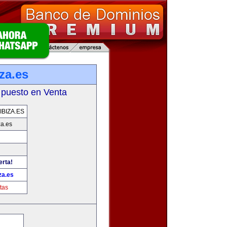
za.es
 puesto en Venta
BIZA.ES
za.es
erta!
za.es
tas