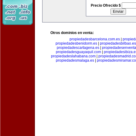
Precio Ofrecido $
Otros dominios en venta:
propiedadesbarcelona.com.es
|
propied
propiedadesbenidorm.es
|
propiedadesbilbao.es
propiedadescartagena.es
|
propiedadesenventa
propiedadesguayaquil.com
|
propiedadesibiza.e
propiedadeslahabana.com
|
propiedadesmadrid.co
propiedadesmalaga.es
|
propiedadesmiramar.c