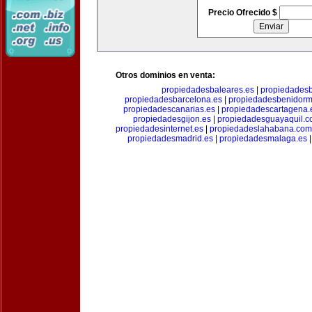
Precio Ofrecido $
Otros dominios en venta:
propiedadesbaleares.es
|
propiedadesb
propiedadesbarcelona.es
|
propiedadesbenidorm
propiedadescanarias.es
|
propiedadescartagena.
propiedadesgijon.es
|
propiedadesguayaquil.
propiedadesinternet.es
|
propiedadeslahabana.com
propiedadesmadrid.es
|
propiedadesmalaga.es