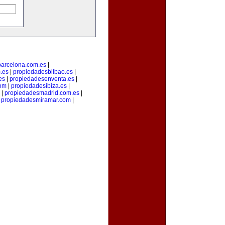
arcelona.com.es
|
.es
|
propiedadesbilbao.es
|
es
|
propiedadesenventa.es
|
com
|
propiedadesibiza.es
|
|
propiedadesmadrid.com.es
|
|
propiedadesmiramar.com
|