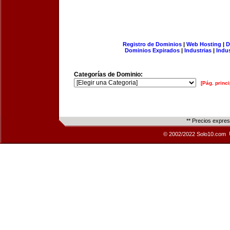
Registro de Dominios
|
Web Hosting
|
D
Dominios Expirados
|
Industrias
|
Indu
Categorías de Dominio:
[Pág. princi
** Precios expre
© 2002/2022 Solo10.com