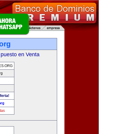
org
 puesto en Venta
ES.ORG
rg
ferta!
org
tas