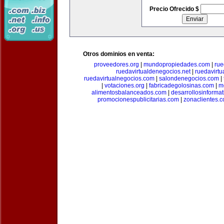
Precio Ofrecido $
Otros dominios en venta:
proveedores.org
|
mundopropiedades.com
|
rue
ruedavirtualdenegocios.net
|
ruedavirtu
ruedavirtualnegocios.com
|
salondenegocios.com
|
|
votaciones.org
|
fabricadegolosinas.com
|
m
alimentosbalanceados.com
|
desarrollosinforma
promocionespublicitarias.com
|
zonaclientes.