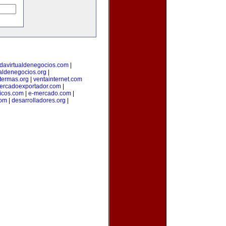
davirtualdenegocios.com
|
aldenegocios.org
|
termas.org
|
ventainternet.com
ercadoexportador.com
|
ticos.com
|
e-mercado.com
|
com
|
desarrolladores.org
|