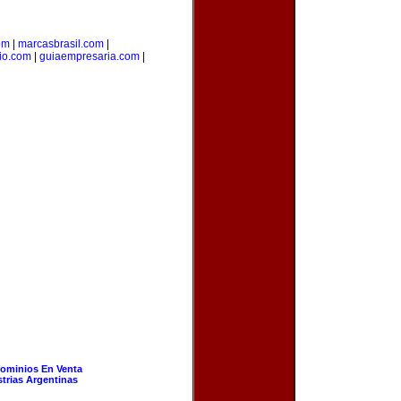
om
|
marcasbrasil.com
|
rio.com
|
guiaempresaria.com
|
ominios En Venta
strias Argentinas