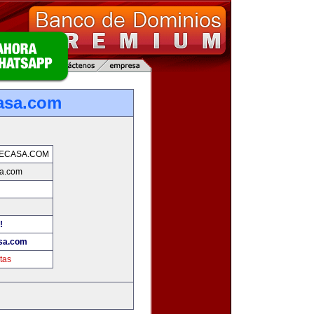
asa.com
ECASA.COM
a.com
!
sa.com
tas