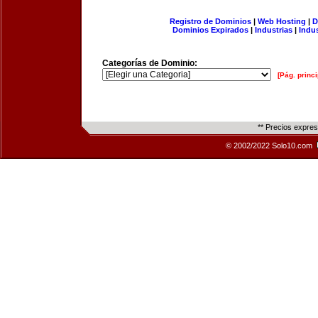
Registro de Dominios
|
Web Hosting
|
D
Dominios Expirados
|
Industrias
|
Indu
Categorías de Dominio:
[Pág. princi
** Precios expre
© 2002/2022 Solo10.com