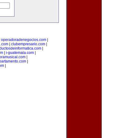
|
operadoradenegocios.com
|
g.com
|
clubempresario.com
|
ductosdeinformatica.com
|
om
|
i-guatemala.com
|
oramusical.com
|
partamento.com
|
com
|