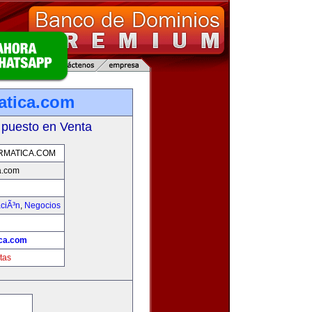
atica.com
 puesto en Venta
RMATICA.COM
a.com
aciÃ³n
,
Negocios
ica.com
tas