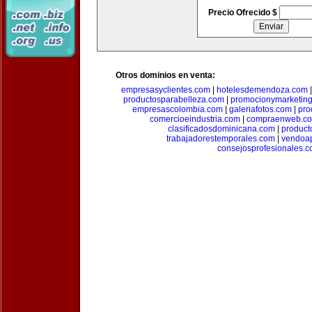
Precio Ofrecido $
Otros dominios en venta:
empresasyclientes.com
|
hotelesdemendoza.com
productosparabelleza.com
|
promocionymarketin
empresascolombia.com
|
galeriafotos.com
|
pro
comercioeindustria.com
|
compraenweb.c
clasificadosdominicana.com
|
product
trabajadorestemporales.com
|
vendoa
consejosprofesionales.