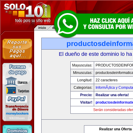
productosdeinform
El dueño de este dominio lo ha
Mayusculas:
PRODUCTOSDEINFO
Minusculas:
productosdeinformatic
Longitud:
22 caracteres
Categorias:
InformÃ¡tica y Comput
Precio:
Realizar una oferta!
Visitar!
productosdeinformat
Serán consideradas ofer
Realizar una Oferta