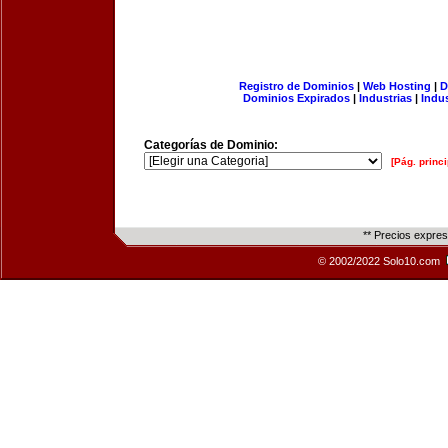
Registro de Dominios
|
Web Hosting
|
D
Dominios Expirados
|
Industrias
|
Indu
Categorías de Dominio:
[Pág. princi
** Precios expre
© 2002/2022 Solo10.com