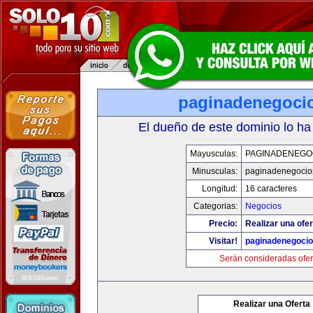
paginadenegoci
El dueño de este dominio lo ha
Mayusculas:
PAGINADENEGO
Minusculas:
paginadenegocio
Longitud:
16 caracteres
Categorias:
Negocios
Precio:
Realizar una ofer
Visitar!
paginadenegoci
Serán consideradas ofer
Realizar una Oferta