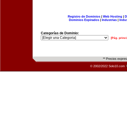
Registro de Dominios
|
Web Hosting
|
D
Dominios Expirados
|
Industrias
|
Indu
Categorías de Dominio:
[Pág. princi
** Precios expre
© 2002/2022 Solo10.com