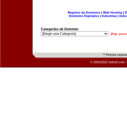
Registro de Dominios
|
Web Hosting
|
D
Dominios Expirados
|
Industrias
|
Indu
Categorías de Dominio:
[Pág. princi
** Precios expre
© 2002/2022 Solo10.com