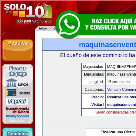
maquinasenven
El dueño de este dominio lo ha
Mayusculas:
MAQUINASENV
Minusculas:
maquinasenvent
Longitud:
15 caracteres
Categorias:
Ventas y Comerci
Precio:
Realizar una ofe
Visitar!
maquinasenven
Serán consideradas ofer
Realizar una Oferta