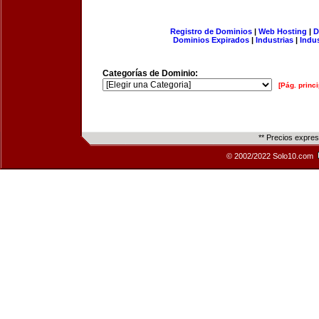
Registro de Dominios
|
Web Hosting
|
D
Dominios Expirados
|
Industrias
|
Indu
Categorías de Dominio:
[Pág. princi
** Precios expre
© 2002/2022 Solo10.com