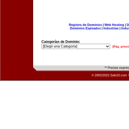
Registro de Dominios
|
Web Hosting
|
D
Dominios Expirados
|
Industrias
|
Indu
Categorías de Dominio:
[Pág. princi
** Precios expre
© 2002/2022 Solo10.com