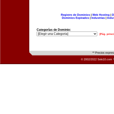
Registro de Dominios
|
Web Hosting
|
D
Dominios Expirados
|
Industrias
|
Indu
Categorías de Dominio:
[Pág. princi
** Precios expre
© 2002/2022 Solo10.com