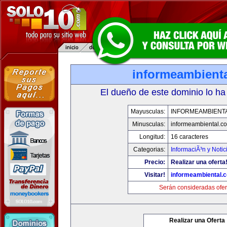
informeambient
El dueño de este dominio lo ha
Mayusculas:
INFORMEAMBIENT
Minusculas:
informeambiental.c
Longitud:
16 caracteres
Categorias:
InformaciÃ³n y Notic
Precio:
Realizar una oferta
Visitar!
informeambiental.
Serán consideradas ofer
Realizar una Oferta