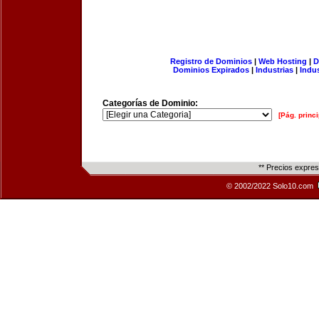
Registro de Dominios
|
Web Hosting
|
D
Dominios Expirados
|
Industrias
|
Indu
Categorías de Dominio:
[Pág. princi
** Precios expre
© 2002/2022 Solo10.com