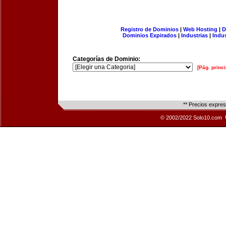
Registro de Dominios
|
Web Hosting
|
D
Dominios Expirados
|
Industrias
|
Indu
Categorías de Dominio:
[Pág. princi
** Precios expre
© 2002/2022 Solo10.com