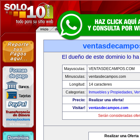
ventasdecampo
El dueño de este dominio lo ha
Mayusculas:
VENTASDECAMPOS.COM
Minusculas:
ventasdecampos.com
Longitud:
14 caracteres
Categorias:
Inmuebles y Propiedades
,
Ven
Precio:
Realizar una oferta!
Visitar!
ventasdecampos.com
Serán consideradas ofer
Realizar una Oferta