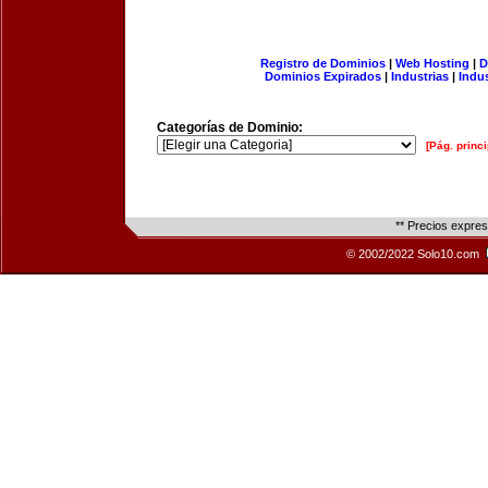
Registro de Dominios
|
Web Hosting
|
D
Dominios Expirados
|
Industrias
|
Indu
Categorías de Dominio:
[Pág. princi
** Precios expre
© 2002/2022 Solo10.com