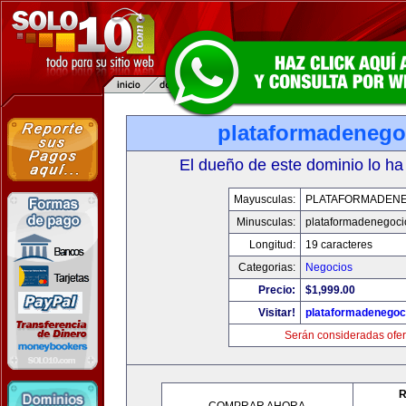
plataformadenego
El dueño de este dominio lo ha
Mayusculas:
PLATAFORMADEN
Minusculas:
plataformadenegoc
Longitud:
19 caracteres
Categorias:
Negocios
Precio:
$1,999.00
Visitar!
plataformadenegoc
Serán consideradas ofer
R