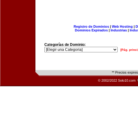
Registro de Dominios
|
Web Hosting
|
D
Dominios Expirados
|
Industrias
|
Indu
Categorías de Dominio:
[Pág. princi
** Precios expre
© 2002/2022 Solo10.com